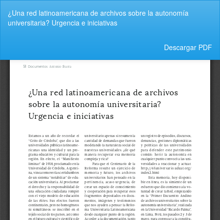
Volver
¿Una red latinoamericana de archivos sobre la autonomía
a
universitaria? Urgencia e iniciativas
los
detalles
del
Descargar
Descargar PDF
artículo