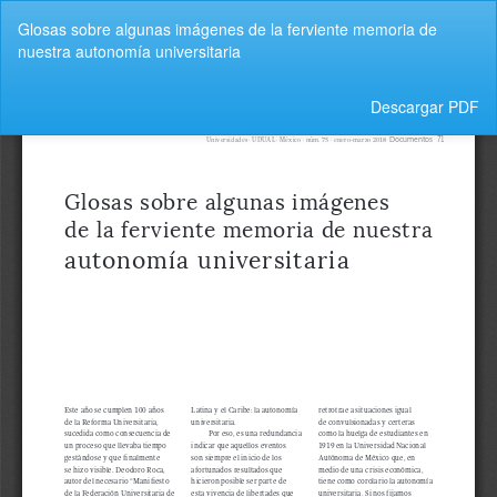
Volver
Glosas sobre algunas imágenes de la ferviente memoria de
a
nuestra autonomía universitaria
los
detalles
del
Descargar
Descargar PDF
artículo